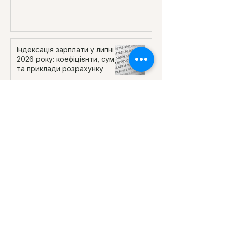
Індексація зарплати у липні
2026 року: коефіцієнти, суми
та приклади розрахунку
Відомість до ТЦК 2026:
нульова відомість, строки
подання та штрафи
Перейти до всіх публікацій