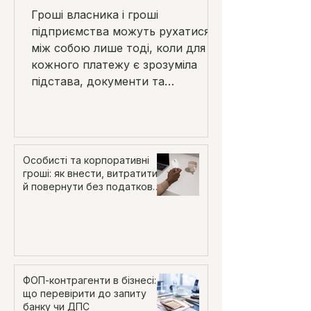
повернути без
Гроші власника і гроші
податкових помилок
підприємства можуть рухатися
між собою лише тоді, коли для
кожного платежу є зрозуміла
підстава, документи та
правильне відображення в обліку.
Особисті та корпоративні
гроші: як внести, витратити
й повернути без податкових
помилок
ФОП-контрагенти в бізнесі:
що перевірити до запиту
банку чи ДПС