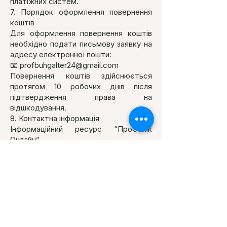
платіжних систем.
7. Порядок оформлення повернення
коштів
Для оформлення повернення коштів
необхідно подати письмову заявку на
адресу електронної пошти:
📧 profbuhgalter24@gmail.com
Повернення коштів здійснюється
протягом 10 робочих днів після
підтвердження права на
відшкодування.
8. Контактна інформація
Інформаційний ресурс “ПроОблік
Онлайн”
🌐
https://www.buhgalter24.com/
📧 profbuhgalter24@gmail.com
Місцезнаходження: 54024,
Україна, місто Миколаїв, вул. 5
Поздовжня, будинок 2
IBAN UA92
305299 00000
26004001713663
в АТ КБ
«ПриватБанк»
ЄДРПОУ
2984001002 (3
група,