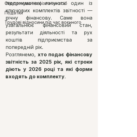
підприємства готують один із 
Оподаткування фізичних осіб
ключових комплектів звітності — 
Податки
річну фінансову. Саме вона 
Трудові відносини під час воєнного
узагальнює фінансовий стан, 
результати діяльності та рух 
коштів підприємства за 
попередній рік.
Розглянемо, 
хто подає фінансову 
звітність за 2025 рік, які строки 
діють у 2026 році та які форми 
входять до комплекту
.