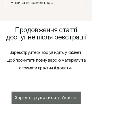
Головні цифри для
ЄСВ-2026: соці
Написати коментар...
бухгалтера у 2026 році
показники, обо
доплати до
мінімального та
за порушення
Продовження статті
доступне після реєстрації
Зареєструйтесь або увійдіть у кабінет,
щоб прочитати повну версію матеріалу та
отримати практичні додатки.
Зареєструватися / Увійти