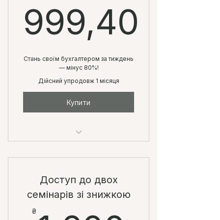
999,40
999,40₴
Стань своїм бухгалтером за тиждень
— мінус 80%!
Дійсний упродовж 1 місяця
Купити
🎓 Навчання з нуля до
впевненого рівня — розберися
в обліку
Доступ до двох
семінарів зі знижкою
₴