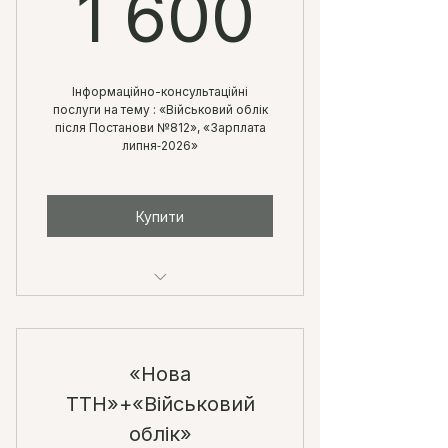
1 600
1 600
Інформаційно-консультаційні
послуги на тему : «Військовий облік
після Постанови №812», «Зарплата
липня‑2026»
Купити
У тариф входить участь у двох
онлайн-семінарах
«Нова
ТТН»+«Військовий
облік»