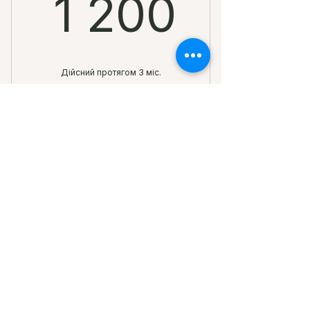
1 200
1 200
Дійсний протягом 3 міс.
Купити
доступ до двух вебінарів
ЗП липня-2026+ВО і
Пост.№812+Нова ТТН
1 600
₴
1 600