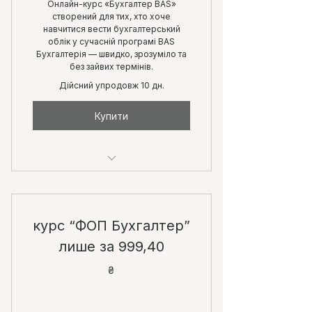
Онлайн-курс «Бухгалтер BAS»
створений для тих, хто хоче
навчитися вести бухгалтерський
облік у сучасній програмі BAS
Бухгалтерія — швидко, зрозуміло та
без зайвих термінів.
Дійсний упродовж 10 дн.
Купити
Реальна економія — 1500 грн.
Встигни приєднатися!
курс “ФОП Бухгалтер”
лише за 999,40
₴