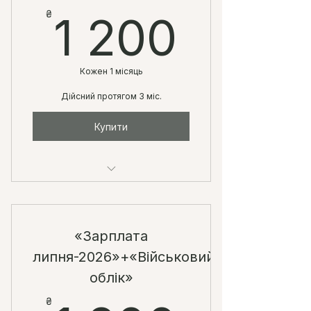
1 200
₴
1 200
Кожен 1 місяць
Дійсний протягом 3 міс.
Купити
доступ до двух вебінарів
«Зарплата
липня-2026»+«Військовий
облік»
₴