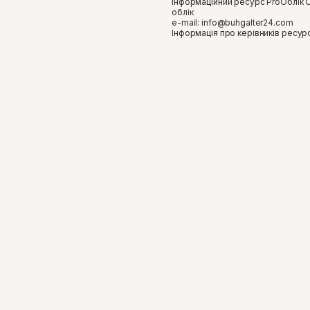
Інформаційний ресурс ProОблік 
облік
e-mail:
info@buhgalter24.com
​Інформація про керівників ресур