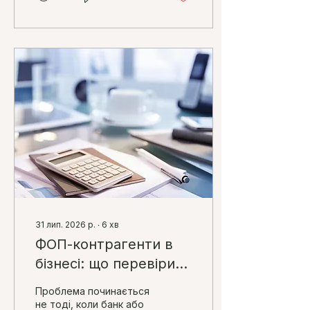
відображення в обліку.
31 лип. 2026 р.
∙
6
хв
ФОП-контрагенти в
бізнесі: що перевірити
до запиту банку чи
Проблема починається
ДПС
не тоді, коли банк або