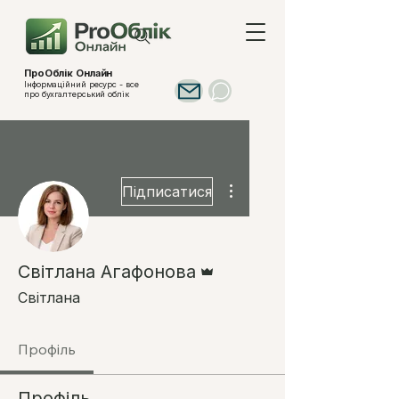
ПроОблік Онлайн
Інформаційний ресурс - все
про бухгалтерський облік
Інші дії
Підписатися
Адмін
Світлана Агафонова
Світлана
Профіль
Профіль