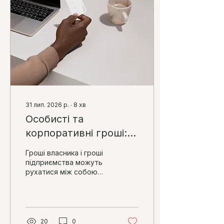
31 лип. 2026 р.
∙
8
хв
Особисті та
корпоративні гроші:
як внести, витратити
Гроші власника і гроші
й повернути без
підприємства можуть
рухатися між собою
податкових помилок
лише тоді, коли для
кожного платежу є
зрозуміла підстава,
документи та
правильне
20
0