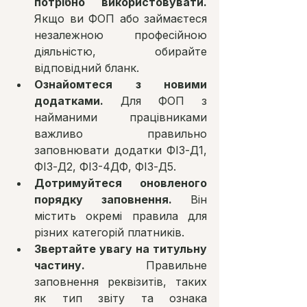
потрібно використовувати.
Якщо ви ФОП або займаєтеся 
незалежною професійною 
діяльністю, обирайте 
відповідний бланк.
Ознайомтеся з новими 
додатками.
 Для ФОП з 
найманими працівниками 
важливо правильно 
заповнювати додатки ФІЗ-Д1, 
ФІЗ-Д2, ФІЗ-4ДФ, ФІЗ-Д5.
Дотримуйтеся оновленого 
порядку заповнення.
 Він 
містить окремі правила для 
різних категорій платників.
Звертайте увагу на титульну 
частину.
 Правильне 
заповнення реквізитів, таких 
як тип звіту та ознака 