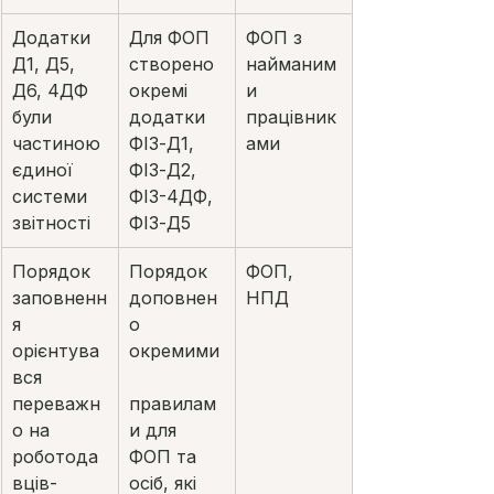
Додатки 
Для ФОП 
ФОП з 
Д1, Д5, 
створено 
найманим
Д6, 4ДФ 
окремі 
и 
були 
додатки 
працівник
частиною 
ФІЗ-Д1, 
ами
єдиної 
ФІЗ-Д2, 
системи 
ФІЗ-4ДФ, 
звітності
ФІЗ-Д5
Порядок 
Порядок 
ФОП, 
заповненн
доповнен
НПД
я 
о 
орієнтува
окремими
вся 
переважн
правилам
о на 
и для 
роботода
ФОП та 
вців-
осіб, які 