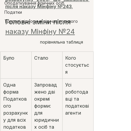
Оподаткування фізичних осіб
після наказу Мінфіну №243
.
Податки
Головні зміни після 
Трудові відносини під час воєнного
наказу Мінфіну №24
порівняльна таблиця
Було
Стало
Кого 
стосуєтьс
я
Одна 
Запровад
Усі 
форма 
жено дві 
роботода
Податков
окремі 
вці та 
ого 
форми: 
податкові 
розрахунк
для 
агенти
у для всіх 
юридични
податков
х осіб та 