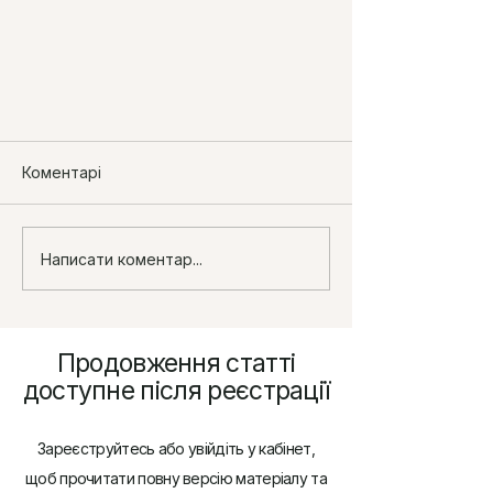
Коментарі
Написати коментар...
Нові форми Податкового
Продовження статті
розрахунку Мінфіну: що
доступне після реєстрації
означають зміни для
роботодавців та підприємців
Зареєструйтесь або увійдіть у кабінет,
щоб прочитати повну версію матеріалу та