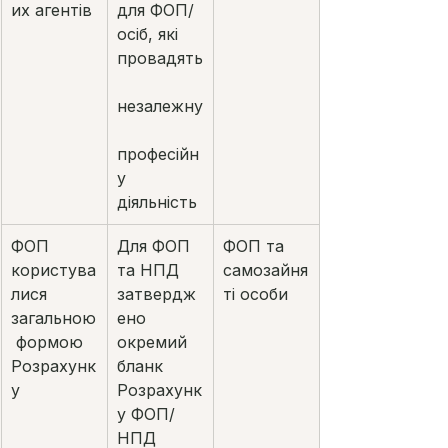
их агентів
для ФОП/
осіб, які 
провадять
незалежну
професійн
у 
діяльність
ФОП 
Для ФОП 
ФОП та 
користува
та НПД 
самозайня
лися 
затвердж
ті особи
загальною
ено 
 формою 
окремий 
Розрахунк
бланк 
у
Розрахунк
у ФОП/
НПД