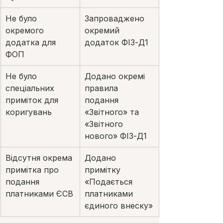
Не було 
Запроваджено 
окремого 
окремий 
додатка для 
додаток ФІЗ-Д1
ФОП
Не було 
Додано окремі 
спеціальних 
правила 
приміток для 
подання 
коригувань
«Звітного» та 
«Звітного 
нового» ФІЗ-Д1
Відсутня окрема 
Додано 
примітка про 
примітку 
подання 
«Подається 
платниками ЄСВ
платниками 
єдиного внеску»