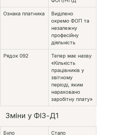
ФОП/НПД
Ознака платника
Виділено 
окремо ФОП та 
незалежну 
професійну 
діяльність
Рядок 092
Тепер має назву 
«Кількість 
працівників у 
звітному 
періоді, яким 
нараховано 
заробітну плату»
Зміни у ФІЗ-Д1
Було
Стало