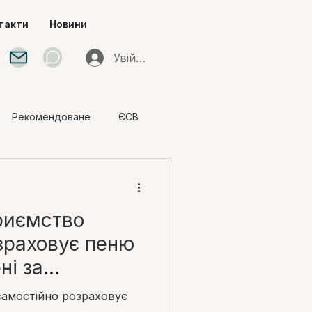
такти
Новини
Увійти
Рекомендоване
ЄСВ
и під час воєнного
риємство
зраховує пеню
ні за
податків)
самостійно розраховує