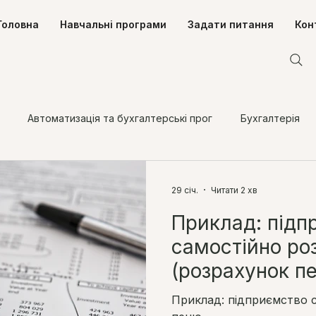
Головна
Навчальні програми
Задати питання
Кон
Автоматизація та бухгалтерські прог
Бухгалтерія
одаткування фізичних осіб
Податки
Трудові відносин
29 січ.
Читати 2 хв
Приклад: підп
самостійно ро
(розрахунок пе
прострочення 
Приклад: підприємство 