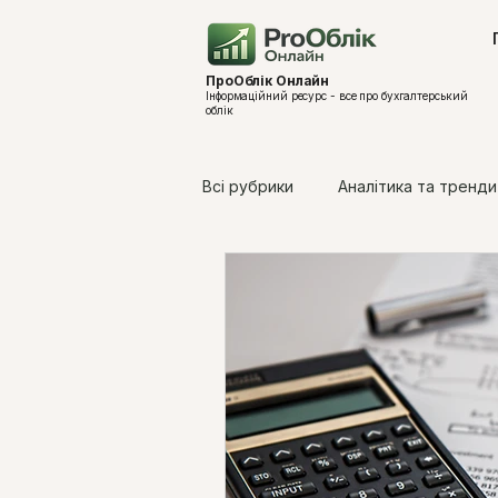
ПроОблік Онлайн
Інформаційний ресурс - все про бухгалтерський
облік
Всі рубрики
Аналітика та тренди
Законодавчі зміни 2026
Оп