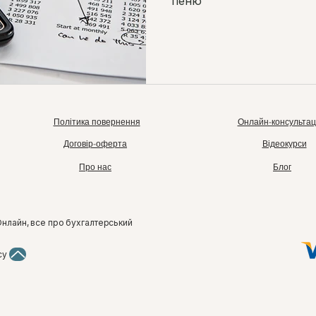
пеню
Політика повернення
Онлайн-консультац
Договір-оферта
Відеокурси
Про нас
Блог
Онлайн, все про бухгалтерський
су