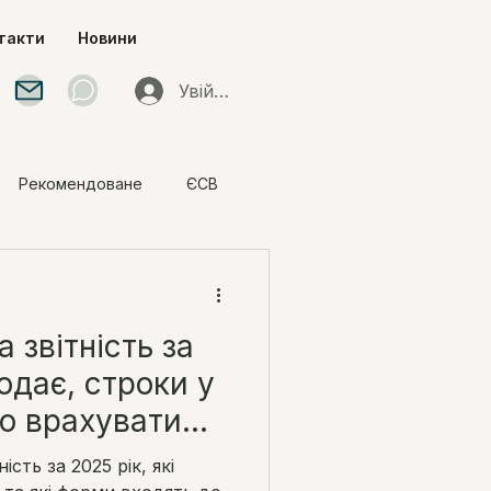
такти
Новини
Увійти
Рекомендоване
ЄСВ
и під час воєнного
 звітність за
подає, строки у
що врахувати
ість за 2025 рік, які