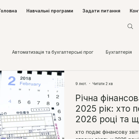
Головна
Навчальні програми
Задати питання
Кон
Автоматизація та бухгалтерські прог
Бухгалтерія
одаткування фізичних осіб
Податки
Трудові відносин
9 лют.
Читати 2 хв
Річна фінансова
2025 рік: хто 
2026 році та 
бухгалтеру
хто подає фінансову звітн