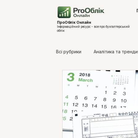
ПроОблік Онлайн
Інформаційний ресурс - все про бухгалтерський
облік
Всі рубрики
Аналітика та тренди
Законодавчі зміни 2026
Оп