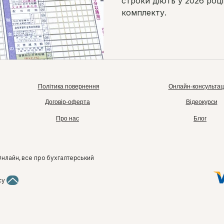
строки діють у 2026 році
комплекту.
Політика повернення
Онлайн-консультац
Договір-оферта
Відеокурси
Про нас
Блог
Онлайн, все про бухгалтерський
су