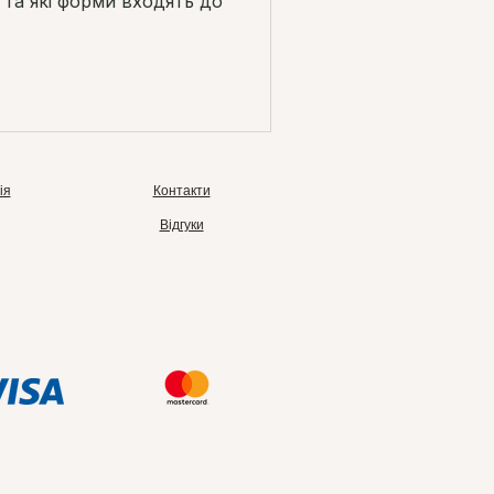
 та які форми входять до
ія
Контакти
Відгуки