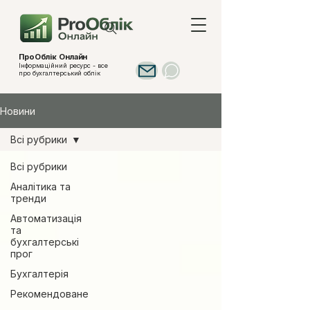
ПроОблік Онлайн
Інформаційний ресурс - все
про бухгалтерський облік
Новини
Всі рубрики
Всі рубрики
Аналітика та
тренди
Автоматизація
та
бухгалтерські
прог
Бухгалтерія
Рекомендоване