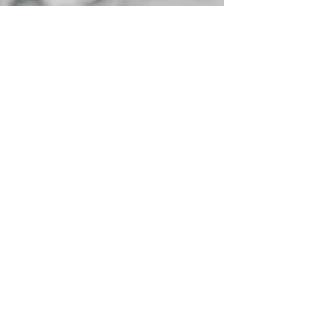
16 черв.
Читати 3 хв
Індексація зарплати у липні
2026 року: коефіцієнти, суми
та приклади розрахунку
«Головна помилка при розрахунку індексації
у 2026 році — використання базових місяців
минулих років. Після "обнулення" індексації
відлік починається заново.»