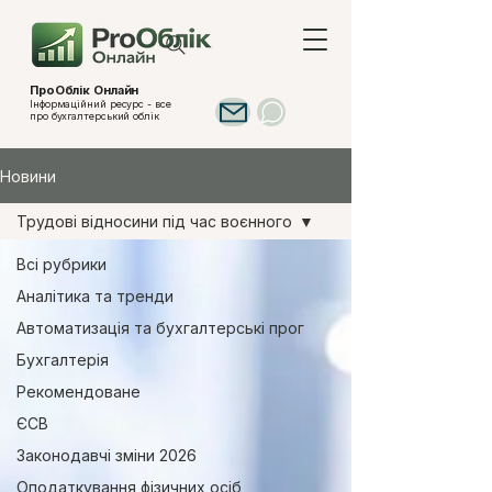
ПроОблік Онлайн
Інформаційний ресурс - все
про бухгалтерський облік
Новини
Трудові відносини під час воєнного
Всі рубрики
Аналітика та тренди
Автоматизація та бухгалтерські прог
Бухгалтерія
Рекомендоване
ЄСВ
Законодавчі зміни 2026
Оподаткування фізичних осіб