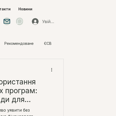
такти
Новини
Увійти
Рекомендоване
ЄСВ
и під час воєнного
ористання
х програм:
ади для
во уявити без