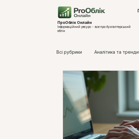
ПроОблік Онлайн
Інформаційний ресурс - все про бухгалтерський
облік
Всі рубрики
Аналітика та тренди
Законодавчі зміни 2026
Оп