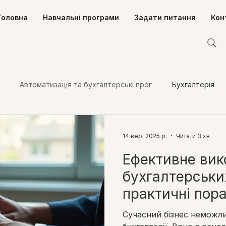
Головна
Навчальні програми
Задати питання
Кон
Автоматизація та бухгалтерські прог
Бухгалтерія
одаткування фізичних осіб
Податки
Трудові відносин
14 вер. 2025 р.
Читати 3 хв
Ефективне вик
бухгалтерськи
практичні пор
бухгалтера
Сучасний бізнес неможли